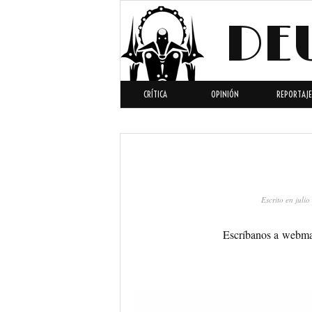
DE
CRÍTICA
OPINIÓN
REPORTAJE
Escrito en
julio
Escríbanos a webma