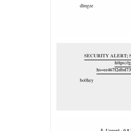
dlmgze
SECURITY ALERT; Suspi
https:/
hs=ee467f2dbd73
bo0hey
Urgent - 0.8