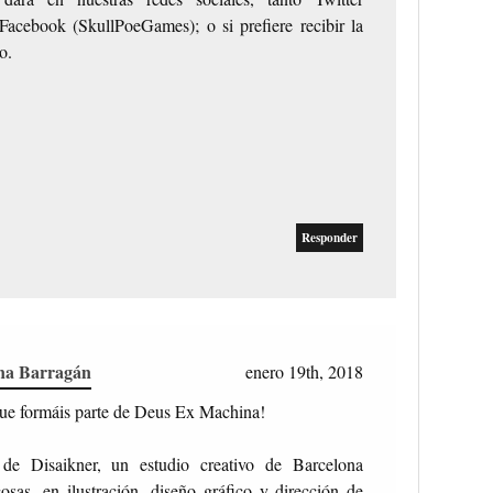
cebook (SkullPoeGames); o si prefiere recibir la
o.
Responder
na Barragán
enero 19th, 2018
que formáis parte de Deus Ex Machina!
de Disaikner, un estudio creativo de Barcelona
cosas, en ilustración, diseño gráfico y dirección de