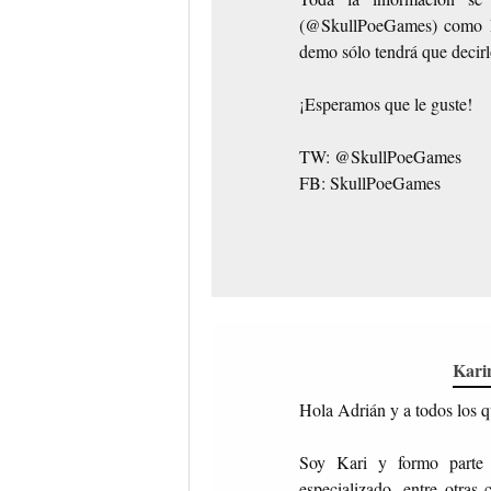
(@SkullPoeGames) como Fa
demo sólo tendrá que decirl
¡Esperamos que le guste!
TW: @SkullPoeGames
FB: SkullPoeGames
Kari
Hola Adrián y a todos los 
Soy Kari y formo parte 
especializado, entre otras 