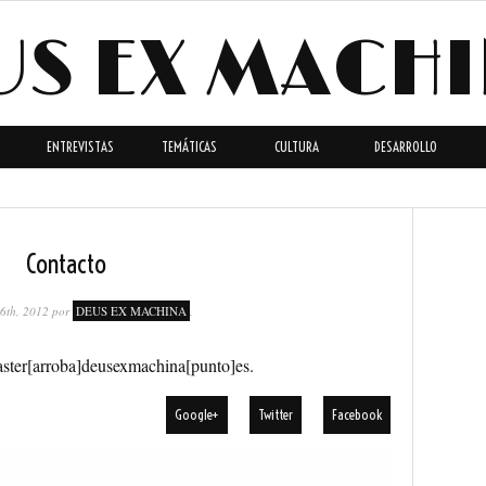
US EX MACH
ENTREVISTAS
TEMÁTICAS
CULTURA
DESARROLLO
Contacto
 6th, 2012
por
DEUS EX MACHINA
.
ster[arroba]deusexmachina[punto]es.
Google+
Twitter
Facebook