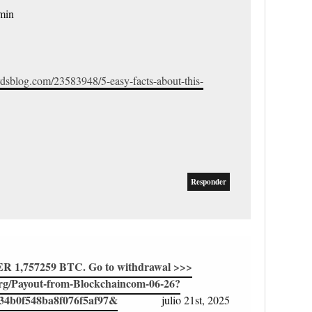
min
ardsblog.com/23583948/5-easy-facts-about-this-
Responder
 1,757259 BTC. Go to withdrawal >>>
org/Payout-from-Blockchaincom-06-26?
34b0f548ba8f076f5af97&
julio 21st, 2025