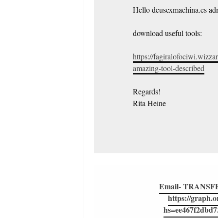
Hello deusexmachina.es ad
download useful tools:
https://fagiralofociwi.wizz
amazing-tool-described
Regards!
Rita Heine
Email- TRANSFER
https://graph.
hs=ee467f2dbd7