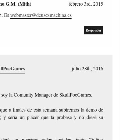
mo G.M. (Mith)
febrero 3rd, 2015
án. Es
webmaster@deusexmachina.es
Responder
llPoeGames
julio 28th, 2016
y soy la Comunity Manager de SkullPoeGames.
 que a finales de esta semana subiremos la demo de
y sería un placer que la probase y no diese su
dará en nuestras redes sociales, tanto Twitter