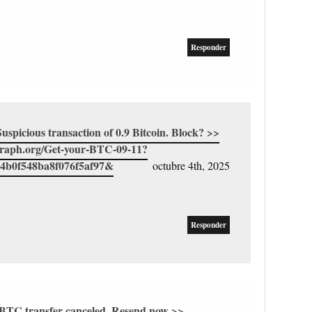
Responder
cious transaction of 0.9 Bitcoin. Block? >>
/graph.org/Get-your-BTC-09-11?
4b0f548ba8f076f5af97&
octubre 4th, 2025
Responder
 BTC transfer canceled. Resend now >>