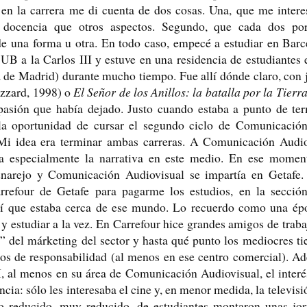
en la carrera me di cuenta de dos cosas. Una, que me inter
a docencia que otros aspectos. Segundo, que cada dos por
de una forma u otra. En todo caso, empecé a estudiar en Ba
UB a la Carlos III y estuve en una residencia de estudiantes 
a de Madrid) durante mucho tiempo. Fue allí dónde claro, con 
zzard, 1998) o
El Señor de los Anillos: la batalla por la Tier
pasión que había dejado. Justo cuando estaba a punto de ter
la oportunidad de cursar el segundo ciclo de Comunicación
 Mi idea era terminar ambas carreras. A Comunicación Audio
ba especialmente la narrativa en este medio. En ese momen
arejo y Comunicación Audiovisual se impartía en Getafe. 
arrefour de Getafe para pagarme los estudios, en la secció
sí que estaba cerca de ese mundo. Lo recuerdo como una épo
r y estudiar a la vez. En Carrefour hice grandes amigos de tra
” del márketing del sector y hasta qué punto los mediocres ti
tos de responsabilidad (al menos en ese centro comercial). A
I, al menos en su área de Comunicación Audiovisual, el interé
ncia: sólo les interesaba el cine y, en menor medida, la televisi
 reducido, muy reducido, de estudiantes montaron unas jor