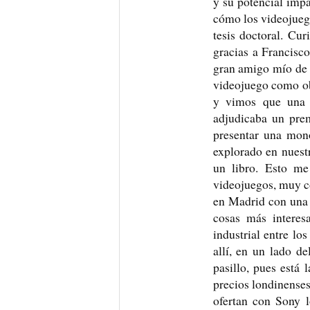
y su potencial imp
cómo los videojuego
tesis doctoral. Cu
gracias a Francisco
gran amigo mío de 
videojuego como ob
y vimos que una 
adjudicaba un prem
presentar una mono
explorado en nuest
un libro. Esto me
videojuegos, muy co
en Madrid con una 
cosas más interes
industrial entre l
allí, en un lado de
pasillo, pues está
precios londinenses
ofertan con Sony l