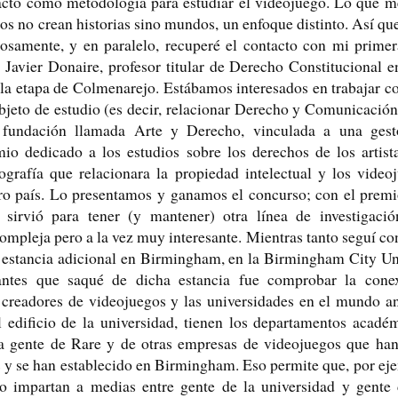
acto como metodología para estudiar el videojuego. Lo que me
s no crean historias sino mundos, un enfoque distinto. Así que 
riosamente, y en paralelo, recuperé el contacto con mi primer
 Javier Donaire, profesor titular de Derecho Constitucional e
la etapa de Colmenarejo. Estábamos interesados en trabajar c
jeto de estudio (es decir, relacionar Derecho y Comunicación
fundación llamada Arte y Derecho, vinculada a una gesto
io dedicado a los estudios sobre los derechos de los artis
grafía que relacionara la propiedad intelectual y los video
ro país. Lo presentamos y ganamos el concurso; con el premi
 sirvió para tener (y mantener) otra línea de investigaci
mpleja pero a la vez muy interesante. Mientras tanto seguí con 
estancia adicional en Birmingham, en la Birmingham City Uni
antes que saqué de dicha estancia fue comprobar la cone
os creadores de videojuegos y las universidades en el mundo a
l edificio de la universidad, tienen los departamentos académ
 la gente de Rare y de otras empresas de videojuegos que han
 y se han establecido en Birmingham. Eso permite que, por eje
o impartan a medias entre gente de la universidad y gente d