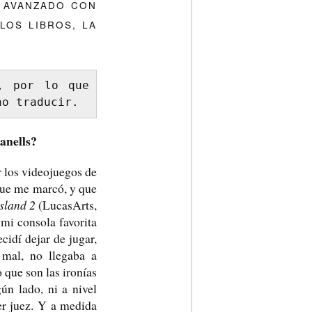
. AVANZADO CON
LOS LIBROS, LA
, por lo que 
no traducir.
anells?
r los videojuegos de
 que me marcó, y que
sland 2
(LucasArts,
mi consola favorita
idí dejar de jugar,
 mal, no llegaba a
 que son las ironías
ún lado, ni a nivel
er juez. Y a medida