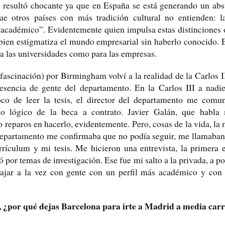
e resultó chocante ya que en España se está generando un abs
que otros países con más tradición cultural no entienden: l
 “académico”. Evidentemente quien impulsa estas distinciones 
 bien estigmatiza el mundo empresarial sin haberlo conocido.
ra las universidades como para las empresas.
fascinación) por Birmingham volví a la realidad de la Carlos 
resencia de gente del departamento. En la Carlos III a nadie
oco de leer la tesis, el director del departamento me comu
o lógico de la beca a contrato. Javier Galán, que habla
vo reparos en hacerlo, evidentemente. Pero, cosas de la vida, l
 departamento me confirmaba que no podía seguir, me llamaban
rrículum y mi tesis. Me hicieron una entrevista, la primera e
 por temas de investigación. Ese fue mi salto a la privada, a p
bajar a la vez con gente con un perfil más académico y con 
es, ¿por qué dejas Barcelona para irte a Madrid a media