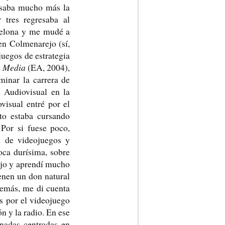
esaba mucho más la
 tres regresaba al
rcelona y me mudé a
en Colmenarejo (sí,
juegos de estrategia
ra Media
(EA, 2004),
minar la carrera de
 Audiovisual en la
visual entré por el
to estaba cursando
Por si fuese poco,
n de videojuegos y
ca durísima, sobre
bajo y aprendí mucho
enen un don natural
demás, me di cuenta
s por el videojuego
ón y la radio. En ese
nadas centradas en