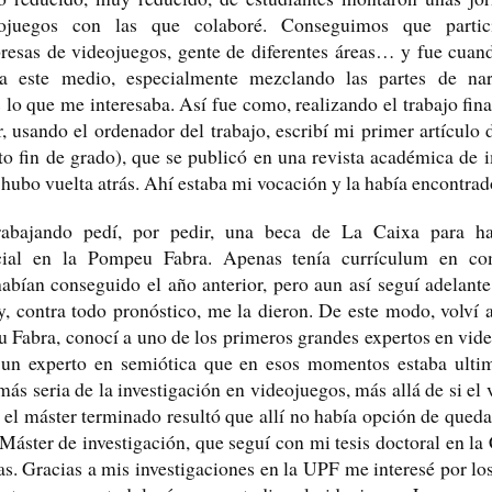
ojuegos con las que colaboré. Conseguimos que parti
esas de videojuegos, gente de diferentes áreas… y fue cuan
ía este medio, especialmente mezclando las partes de nar
 lo que me interesaba. Así fue como, realizando el trabajo fin
, usando el ordenador del trabajo, escribí mi primer artículo 
to fin de grado), que se publicó en una revista académica de 
ubo vuelta atrás. Ahí estaba mi vocación y la había encontrad
trabajando pedí, por pedir, una beca de La Caixa para h
ial en la Pompeu Fabra. Apenas tenía currículum en co
abían conseguido el año anterior, pero aun así seguí adelante
 y, contra todo pronóstico, me la dieron. De este modo, volví 
 Fabra, conocí a uno de los primeros grandes expertos en vid
 un experto en semiótica que en esos momentos estaba ultim
más seria de la investigación en videojuegos, más allá de si el 
 el máster terminado resultó que allí no había opción de queda
Máster de investigación, que seguí con mi tesis doctoral en la C
s. Gracias a mis investigaciones en la UPF me interesé por lo