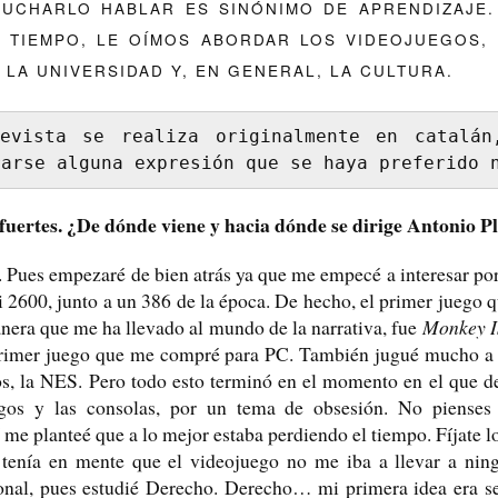
CUCHARLO HABLAR ES SINÓNIMO DE APRENDIZAJE
 TIEMPO, LE OÍMOS ABORDAR LOS VIDEOJUEGOS, 
 LA UNIVERSIDAD Y, EN GENERAL, LA CULTURA.
evista se realiza originalmente en catalán
rarse alguna expresión que se haya preferido 
uertes. ¿De dónde viene y hacia dónde se dirige Antonio Pl
. Pues empezaré de bien atrás ya que me empecé a interesar po
i 2600, junto a un 386 de la época. De hecho, el primer juego
nera que me ha llevado al mundo de la narrativa, fue
Monkey I
primer juego que me compré para PC. También jugué mucho a 
s, la NES. Pero todo esto terminó en el momento en el que dec
egos y las consolas, por un tema de obsesión. No pienses
 me planteé que a lo mejor estaba perdiendo el tiempo. Fíjate lo
tenía en mente que el videojuego no me iba a llevar a ning
ional, pues estudié Derecho. Derecho… mi primera idea era s