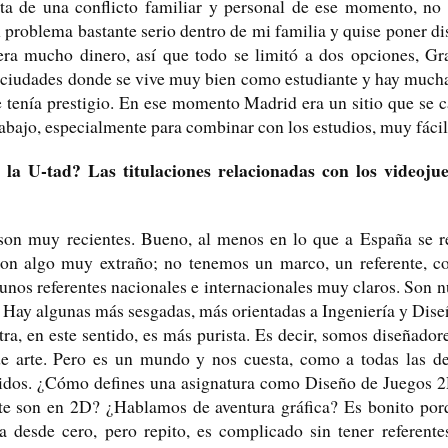
ata de una conflicto familiar y personal de ese momento, n
problema bastante serio dentro de mi familia y quise poner di
 era mucho dinero, así que todo se limitó a dos opciones, G
 “ciudades donde se vive muy bien como estudiante y hay mucha
e tenía prestigio. En ese momento Madrid era un sitio que se c
abajo, especialmente para combinar con los estudios, muy fácil
 la U-tad? Las titulaciones relacionadas con los videoj
 son muy recientes. Bueno, al menos en lo que a España se ref
son algo muy extraño; no tenemos un marco, un referente, c
unos referentes nacionales e internacionales muy claros. Son n
 Hay algunas más sesgadas, más orientadas a Ingeniería y Dise
a, en este sentido, es más purista. Es decir, somos diseñador
de arte. Pero es un mundo y nos cuesta, como a todas las d
nidos. ¿Cómo defines una asignatura como Diseño de Juegos 
e son en 2D? ¿Hablamos de aventura gráfica? Es bonito porq
a desde cero, pero repito, es complicado sin tener referent