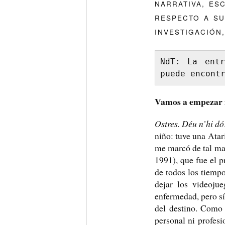
NARRATIVA, ES
RESPECTO A SU
INVESTIGACIÓN,
NdT: La entr
puede encont
Vamos a empezar f
Ostres. Déu n’hi dó
niño: tuve una Atar
me marcó de tal ma
1991), que fue el 
de todos los tiempo
dejar los videoju
enfermedad, pero sí
del destino. Como 
personal ni profes