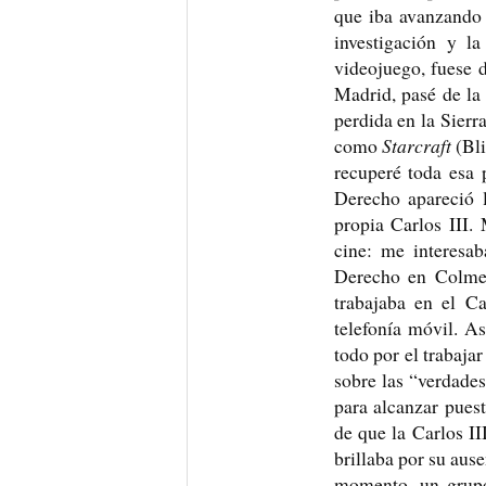
que iba avanzando 
investigación y l
videojuego, fuese 
Madrid, pasé de la 
perdida en la Sierr
como
Starcraft
(Bli
recuperé toda esa 
Derecho apareció 
propia Carlos III.
cine: me interesa
Derecho en Colmen
trabajaba en el C
telefonía móvil. A
todo por el trabaja
sobre las “verdades
para alcanzar pues
de que la Carlos II
brillaba por su ause
momento, un grupo