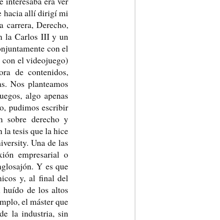
 interesaba era ver
hacia allí dirigí mi
a carrera, Derecho,
n la Carlos III y un
onjuntamente con el
 con el videojuego)
ra de contenidos,
tas. Nos planteamos
juegos, algo apenas
o, pudimos escribir
ón sobre derecho y
la tesis que la hice
versity. Una de las
xión empresarial o
nglosajón. Y es que
icos y, al final del
 huído de los altos
mplo, el máster que
e la industria, sin