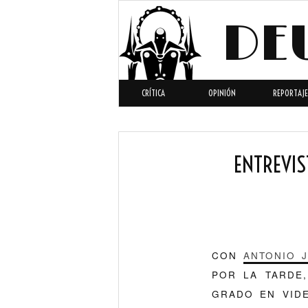
DE
CRÍTICA
OPINIÓN
REPORTAJE
ENTREVIS
CON
ANTONIO J
POR LA TARDE,
GRADO EN VID