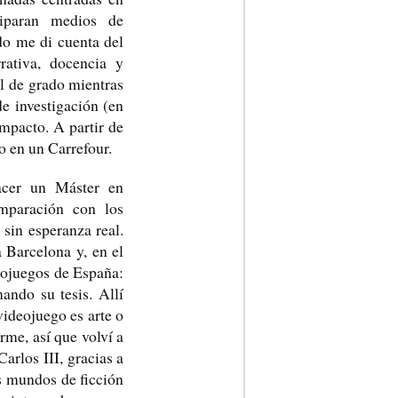
ciparan medios de
do me di cuenta del
rativa, docencia y
al de grado mientras
de investigación (en
impacto. A partir de
o en un Carrefour.
acer un Máster en
mparación con los
 sin esperanza real.
a Barcelona y, en el
eojuegos de España:
ando su tesis. Allí
videojuego es arte o
rme, así que volví a
arlos III, gracias a
s mundos de ficción