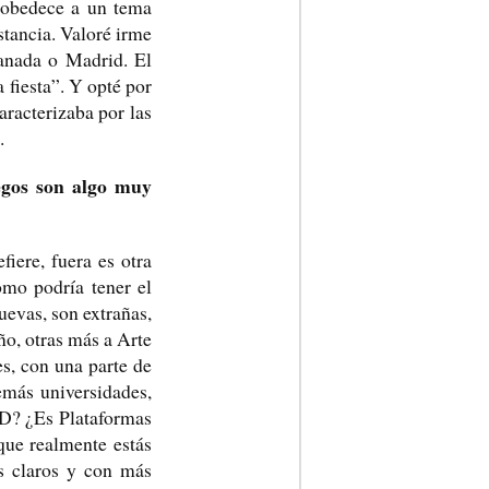
o obedece a un tema
stancia. Valoré irme
ranada o Madrid. El
 fiesta”. Y opté por
aracterizaba por las
.
uegos son algo muy
iere, fuera es otra
omo podría tener el
uevas, son extrañas,
ño, otras más a Arte
es, con una parte de
emás universidades,
2D? ¿Es Plataformas
ue realmente estás
es claros y con más