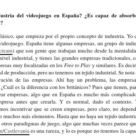
ustria del videojuego en España? ¿Es capaz de absorb
a?
clásico, que empieza por el propio concepto de industria. Yo
l videojuego. España tiene algunas empresas, un grupo de ind
cteam
) que son gente que trabajan mucho desde la mentalida
 nivel industrial, y tienes las grandes empresas tradicionales,
resas muy focalizadas en los
Free to Play
y similares. Es deci
d de producción, pero no tenemos un tejido industrial. Se nota
vación de las empresas. Ahí hay un problema, las empre
¿Cuál es la diferencia con los británicos? Pues que tienen, p
rear empresas, algo que en España es mucho más complicado.
mpresa antes que crearla. Y es normal, dado el contexto. 
amos incentivar que se creen empresas, pero claro, no depend
en muchos más elementos. Hasta que no haya un tejido industri
o a otros paradigmas de juego, algo que muchas veces parece qu
m/Castlevania
es una rareza, y lo es porque no tenemos la cap