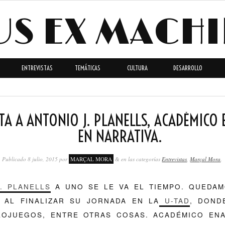
US EX MACH
ENTREVISTAS
TEMÁTICAS
CULTURA
DESARROLLO
TA A ANTONIO J. PLANELLS, ACADÉMICO 
EN NARRATIVA.
Publicado
8 julio, 2015
por
MARÇAL MORA
en las categorías
Entrevistas
,
Marçal Mora
.
&
. PLANELLS
A UNO SE LE VA EL TIEMPO. QUEDAM
 AL FINALIZAR SU JORNADA EN LA
U-TAD
, DOND
EOJUEGOS, ENTRE OTRAS COSAS. ACADÉMICO EN