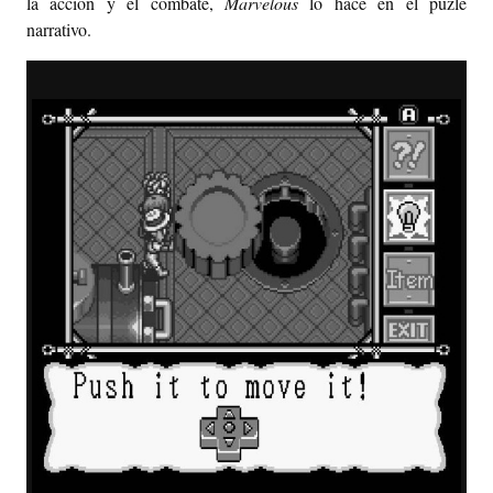
la acción y el combate,
Marvelous
lo hace en el puzle
narrativo.