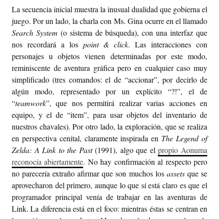
La secuencia inicial muestra la inusual dualidad que gobierna el
juego. Por un lado, la charla con Ms. Gina ocurre en el llamado
Search System
(o sistema de búsqueda), con una interfaz que
nos recordará a los
point & click
. Las interacciones con
personajes u objetos vienen determinadas por este modo,
reminiscente de aventura gráfica pero en cualquier caso muy
simplificado (tres comandos: el de “accionar”, por decirlo de
algún modo, representado por un explícito “?!”, el de
“
teamwork
”, que nos permitirá realizar varias acciones en
equipo, y el de “item”, para usar objetos del inventario de
nuestros chavales). Por otro lado, la exploración, que se realiza
en perspectiva cenital, claramente inspirada en
The Legend of
Zelda: A Link to the Past
(1991), algo que el
propio Aonuma
reconocía abiertamente
. No hay confirmación al respecto pero
no parecería extraño afirmar que son muchos los
assets
que se
aprovecharon del primero, aunque lo que sí está claro es que el
programador principal venía de trabajar en las aventuras de
Link. La diferencia está en el foco: mientras éstas se centran en