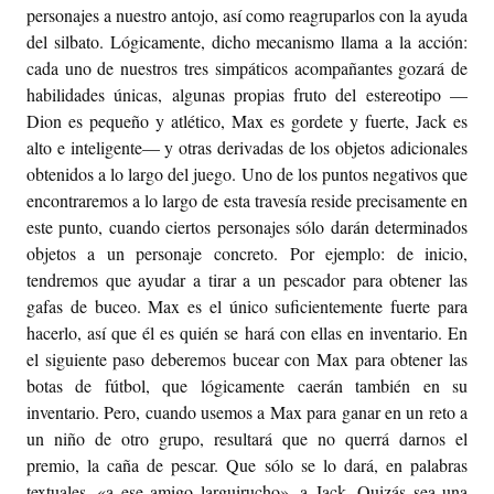
personajes a nuestro antojo, así como reagruparlos con la ayuda
del silbato. Lógicamente, dicho mecanismo llama a la acción:
cada uno de nuestros tres simpáticos acompañantes gozará de
habilidades únicas, algunas propias fruto del estereotipo —
Dion es pequeño y atlético, Max es gordete y fuerte, Jack es
alto e inteligente— y otras derivadas de los objetos adicionales
obtenidos a lo largo del juego. Uno de los puntos negativos que
encontraremos a lo largo de esta travesía reside precisamente en
este punto, cuando ciertos personajes sólo darán determinados
objetos a un personaje concreto. Por ejemplo: de inicio,
tendremos que ayudar a tirar a un pescador para obtener las
gafas de buceo. Max es el único suficientemente fuerte para
hacerlo, así que él es quién se hará con ellas en inventario. En
el siguiente paso deberemos bucear con Max para obtener las
botas de fútbol, que lógicamente caerán también en su
inventario. Pero, cuando usemos a Max para ganar en un reto a
un niño de otro grupo, resultará que no querrá darnos el
premio, la caña de pescar. Que sólo se lo dará, en palabras
textuales, «a ese amigo larguirucho», a Jack. Quizás sea una