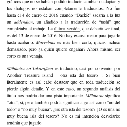
gráficos que no se habían podido traducir, cambiar o adaptar, y
los diálogos no estaban completamente traducidos. No fue
hasta el 4 de enero de 2016 cuando “DackR” sacaría a la luz
un
addendum
, un añadido a la traducción de “tashi” que
completaba el trabajo. La
última versión
, que debería ser final,
es del 13 de enero de 2016. No hay excusa mejor para jugarlo
hasta acabarlo.
Marvelous
es más bien corto, quizás incluso
demasiado, pero ¿a quién quiero engañar? Ahora mismo, ser
corto es una ventaja.
Mōhitotsu no Takarajima
es traducido, casi por convenio, por
Another Treasure Island —otra isla del tesoro—. Si bien
literalmente es así, cabe destacar que en toda traducción se
pierde algún detalle. Y en este caso, un segundo análisis del
título nos podría dar una pista importante.
Mōhitotsu
significa
“otra”, sí, pero también podría significar algo así como “no del
todo” o “no muy buena”. ¿Es otra isla del tesoro? ¿O es una no
muy buena isla del tesoro? No es mi intención desvelarlo:
tendrán que jugarlo.