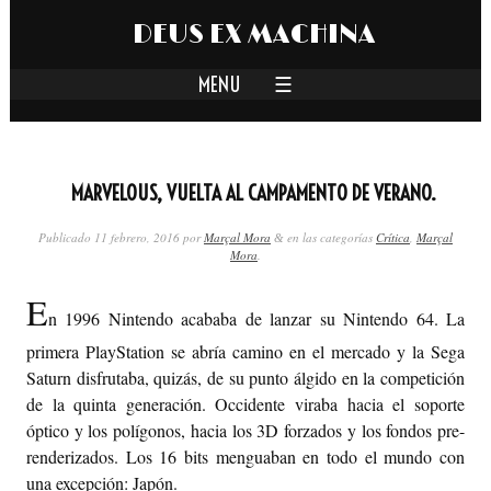
DEUS EX MACHINA
☰
CRÍTICA
MARVELOUS, VUELTA AL CAMPAMENTO DE VERANO.
OPINIÓN
Publicado
11 febrero, 2016
por
Marçal Mora
en las categorías
Crítica
,
Marçal
&
Mora
.
REPORTAJE
E
n 1996 Nintendo acababa de lanzar su Nintendo 64. La
primera PlayStation se abría camino en el mercado y la Sega
DEBATE
Saturn disfrutaba, quizás, de su punto álgido en la competición
de la quinta generación. Occidente viraba hacia el soporte
óptico y los polígonos, hacia los 3D forzados y los fondos pre-
COLUMNA
renderizados. Los 16 bits menguaban en todo el mundo con
una excepción: Japón.