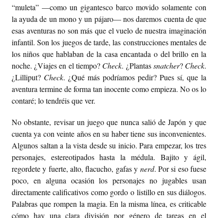
“muleta” —como un gigantesco barco movido solamente con
la ayuda de un mono y un pájaro— nos daremos cuenta de que
esas aventuras no son más que el vuelo de nuestra imaginación
infantil. Son los juegos de tarde, las construcciones mentales de
los niños que hablaban de la casa encantada o del brillo en la
noche. ¿Viajes en el tiempo?
Check
. ¿Plantas
snatcher
?
Check
.
¿Lilliput?
Check
. ¿Qué más podríamos pedir? Pues sí, que la
aventura termine de forma tan inocente como empieza. No os lo
contaré; lo tendréis que ver.
No obstante, revisar un juego que nunca salió de Japón y que
cuenta ya con veinte años en su haber tiene sus inconvenientes.
Algunos saltan a la vista desde su inicio. Para empezar, los tres
personajes, estereotipados hasta la médula. Bajito y ágil,
regordete y fuerte, alto, flacucho, gafas y
nerd
. Por si eso fuese
poco, en alguna ocasión los personajes no jugables usan
directamente calificativos como gordo o listillo en sus diálogos.
Palabras que rompen la magia. En la misma línea, es criticable
cómo hay una clara división por género de tareas en el